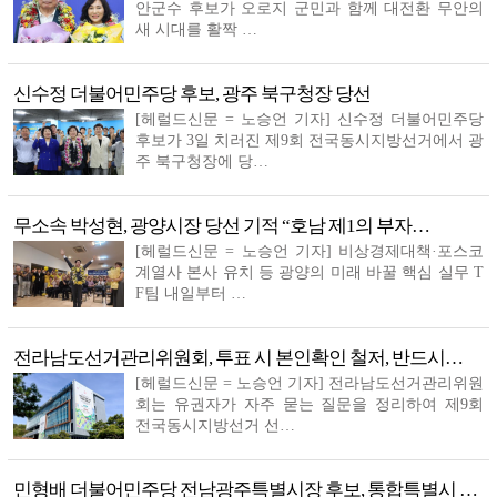
안군수 후보가 오로지 군민과 함께 대전환 무안의
새 시대를 활짝 …
신수정 더불어민주당 후보, 광주 북구청장 당선
[헤럴드신문 = 노승언 기자] 신수정 더불어민주당
후보가 3일 치러진 제9회 전국동시지방선거에서 광
주 북구청장에 당…
무소속 박성현, 광양시장 당선 기적 “호남 제1의 부자…
[헤럴드신문 = 노승언 기자] 비상경제대책·포스코
계열사 본사 유치 등 광양의 미래 바꿀 핵심 실무 T
F팀 내일부터 …
전라남도선거관리위원회, 투표 시 본인확인 철저, 반드시…
[헤럴드신문 = 노승언 기자] 전라남도선거관리위원
회는 유권자가 자주 묻는 질문을 정리하여 제9회
전국동시지방선거 선…
민형배 더불어민주당 전남광주특별시장 후보, 통합특별시 …