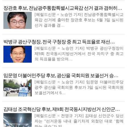
영암군, 명품 무화과 유통 경쟁력 키운다
장관호 후보, 전남광주통합특별시교육감 선거 결과 겸허히…
[헤럴드신문 = 노승언 기자] 전남광주통합특별시교
육감 선거에 출마한 장관호 후보는 6월 3일 실시된
선거 결과를 겸…
박병규 광산구청장, 전국 구청장 중 최고 득표율로 재선…
[헤럴드신문 = 노승언 기자] 박병규 광산구청장이
제9회 전국동시지방선거에서 전국 자치구 중 최고
의 득표율을 받으며…
임문영 더불어민주당 후보, 광산을 국회의원 보궐선거 승…
[헤럴드신문 = 노승언 기자] 임문영 더불어민주당
광주 광산을 국회의원 후보가 3일 실시된 국회의원
보궐선거에서 6…
김태성 조국혁신당 후보, 제9회 전국동시지방선거 신안군…
[헤럴드신문 = 전영규 기자] 김태성 신안군수 당선
자는 “선거운동 내내 줄기차게 외쳤던 대로 ‘함께
하는 군수’가 되…