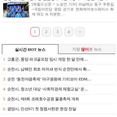
[헤럴드신문 = 노승언 기자] 피날레는 동구 푸른길
~국립아전당 원팀 걷기로 한화에어로스페이스 화
재 애도 속 차분한 …
1
2
3
4
>
가장
많이
본 뉴스
실시간 HOT 뉴스
1
고흥군, 풍양 파크골프장 임시 개장 한 달 만에…
2
순천시, 남해안 최초 저어새 번식 순천만에서 확…
3
순천 ‘동천야광축제’ 야구응원에 기리보이·EDM…
4
순천시, 청소년 대상 ‘사회적경제 체험교실’ 운…
5
순천시, 제8회 조례호수공원 물총축제 개최
6
광양시, 민선9기 첫 청렴서한문 현장 전달