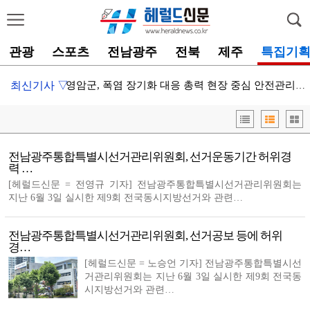
관광
스포츠
전남광주
전북
제주
특집기
최신기사 ▽
영암군, 폭염 장기화 대응 총력 현장 중심 안전관리 강…
나주시, .기업 4곳 다시면 취약계층 위해 라면 200…
영암군, 일본 사가현 간자키고등학교와 교육 교류 협력 …
전남광주통합특별시선거관리위원회, 선거운동기간 허위경
나주시, 드들섬에서 즐기는 물놀이 ‘우리동네 워터파크’…
력 …
[헤럴드신문 = 전영규 기자] 전남광주통합특별시선거관리위원회는
이재각 진도군수, 폭염 대비 양식장 등 현장 점검 진행…
지난 6월 3일 실시한 제9회 전국동시지방선거와 관련…
나주문화재단, 주민 참여형 ‘읍성 상권 관광 리빙랩’ …
전남광주통합특별시선거관리위원회, 선거공보 등에 허위
나주시 노안면, 폭염 장기화 속 ‘무더위 쉼터’ 50곳…
경…
[헤럴드신문 = 노승언 기자] 전남광주통합특별시선
진도군, 찾아가는 레드서클 사업 운영
거관리위원회는 지난 6월 3일 실시한 제9회 전국동
진도군, 홈스쿨링 뇌총총+업(UP)프로그램 운영
시지방선거와 관련…