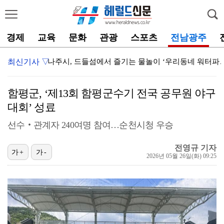
경제
교육
문화
관광
스포츠
전남광주
최신기사 ▽
나주시, 드들섬에서 즐기는 물놀이 
나주시 노안면, 폭염 장기화 속 ‘무더위 쉼터’ 50곳…
함평군, ‘제13회 함평군수기 전국 공무원 야구
전남광주특별시, 공공기관 유치추진단 제3차 회의 개
대회’ 성료
전남광주특별시교육청, 체육수업 활성화 교사 연수 
선수‧관계자 240여명 참여…순천시청 우승
전영규 기자
가+
가-
광양시, 민선9기 첫 청렴서한문 현장 전달
2026년 05월 26일(화) 09:25
고흥군, 풍양 파크골프장 임시 개장 한 달 만에 3,0…
순천 ‘동천야광축제’ 야구응원에