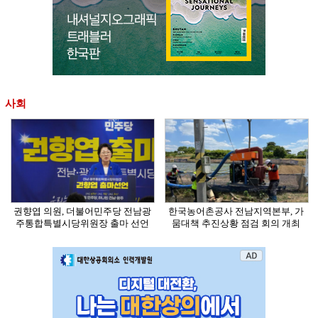
사회
권향엽 의원, 더불어민주당 전남광
한국농어촌공사 전남지역본부, 가
주통합특별시당위원장 출마 선언
뭄대책 추진상황 점검 회의 개최