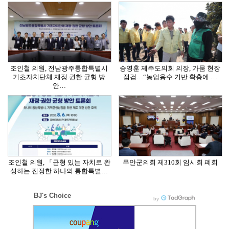
조인철 의원, 전남광주통합특별시
송영훈 제주도의회 의장, 가뭄 현장
기초자치단체 재정.권한 균형 방
점검…“농업용수 기반 확충에 …
안…
조인철 의원, 「균형 있는 자치로 완
무안군의회 제310회 임시회 폐회
성하는 진정한 하나의 통합특별…