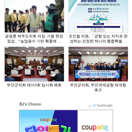
송영훈 제주도의회 의장, 가뭄 현장
조인철 의원, 「균형 있는 자치로 완
점검…“농업용수 기반 확충에 …
성하는 진정한 하나의 통합특별…
무안군의회 제310회 임시회 폐회
무안군의회, 무안국제공항 재개항
촉구