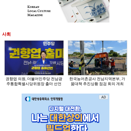
사회
권향엽 의원, 더불어민주당 전남광
한국농어촌공사 전남지역본부, 가
주통합특별시당위원장 출마 선언
뭄대책 추진상황 점검 회의 개최