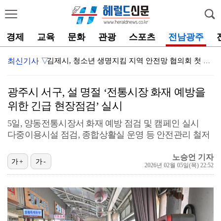
경제
교육
문화
관광
스포츠
전남광주
최신기사 ▽
김제시, 청소년 생명지킴 지역 안전망 협의회 첫 회의 …
고창군, 군민활력지원금 1인당 30만원 추석 전 지급
광주시 서구, 설 명절 ‘전통시장 화재 예방을
제주시, 법인·단체 자동차 변경등록 30일 이내 신청 …
위한 긴급 현장점검’ 실시
김제시, 2026년 주민참여예산학교 운영
5일, 양동전통시장서 화재 예방 점검 및 캠페인 실시
다중이용시설 점검, 종합상활실 운영 등 안전관리 철저
제주시, 음식점 재난배상책임보험 가입 갱신 적극 독려
고창군, ‘선운사 영산전‘ 보물 지정서 전달식 개최
노승언 기자
가+
가-
2026년 02월 05일(목) 22:52
김제시, 다자녀 정책으로 인구 위기 극복 총력
김제시, 농촌거점공간 ‘온(溫_ON)마을 무더위 쉼터’…
함께 만드는 지역의 힘, 주민세