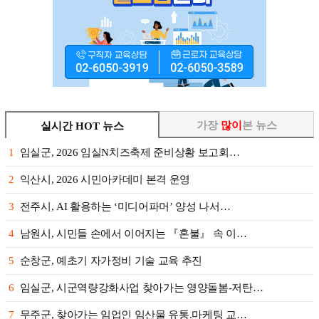
가장
많이
본 뉴스
실시간 HOT 뉴스
1
임실군, 2026 임실N치즈축제 준비상황 보고회…
2
익산시, 2026 시민아카데미 본격 운영
3
전주시, AI 활용하는 ‘미디어파머’ 양성 나서…
4
남원시, 시민들 손에서 이어지는 『혼불』 속 이…
5
순창군, 예초기 자가정비 기술 교육 추진
6
임실군, 시군역량강화사업 찾아가는 영양돌봄-저탄…
7
무주군, 찾아가는 임업인 임산물 유통.마케팅 교…