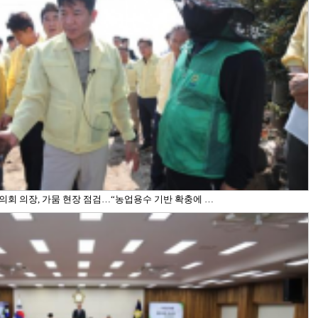
회 의장, 가뭄 현장 점검…“농업용수 기반 확충에 …