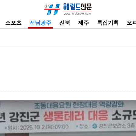
스포츠
전남광주
전북
제주
특집기획
오
 금융지원 체계…
시
유…
장흥교육지원청, 교육공무직원 역량강화 및 힐링 연수 운…
도교육청, 학교급식 종사자 현장실무 역량 강…
육 직무…
운임 지속 체류…
개