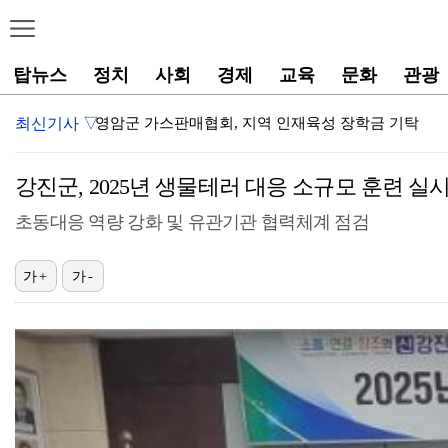
탑뉴스
정치
사회
경제
교육
문화
관광
최신기사 ▽
영암군, 군민과 함께하는 ‘혁신공감 특강’ 개최
전북특별자치도, 동촌 해상풍력 추진 위한
강진군, 2025년 생물테러 대응 소규모 훈련 실
폭염보다 먼저 살펴야 할 것, 그곳에 머무는 삶의 이
초동대응 역량 강화 및 유관기관 협력체계 점검
제주특별자치
가+
가-
제주특별자치도교육청, 2026년 읽기 전문가 교
영암군민속씨름단 '영민씨', 우승 넘어 영암의 얼굴로
전북특별자치도, 고군산군도 여객선 반값 
전남광주특별시 광산구, 식중독 예방 홍보 캠페인 전