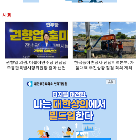
사회
권향엽 의원, 더불어민주당 전남광
한국농어촌공사 전남지역본부, 가
주통합특별시당위원장 출마 선언
뭄대책 추진상황 점검 회의 개최