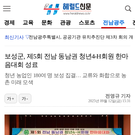
경제
교육
문화
관광
스포츠
전남광주
최신기사 ▽
전남광주특별시교육청, ‘2026 별빛바다 가족 독서 캠
순천시, 제8회 조례호수공원 물총축제 개최
보성군, 제5회 전남 동남권 청년4-H회원 한마
전남광주특별시교육청, 체육수업 활성화 교사 연수 
음대회 성료
청년 농업인 180여 명 보성 집결… 교류와 화합으로 농
촌 미래 모색
광양시, 민선9기 첫 청렴서한문 현장 전달
고흥군, 풍양 파크골프장 임시 개장 한 달 만에 3,0…
전영규 기자
가+
가-
2025년 09월 12일(금) 15:31
순천 ‘동천야광축제’ 야구응원에
나주시, 드들섬에서 즐기는 물놀이 