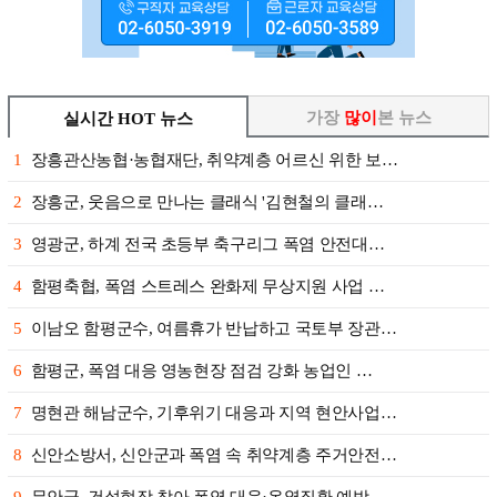
가장
많이
본 뉴스
실시간 HOT 뉴스
1
장흥관산농협·농협재단, 취약계층 어르신 위한 보…
2
장흥군, 웃음으로 만나는 클래식 '김현철의 클래…
3
영광군, 하계 전국 초등부 축구리그 폭염 안전대…
4
함평축협, 폭염 스트레스 완화제 무상지원 사업 …
5
이남오 함평군수, 여름휴가 반납하고 국토부 장관…
6
함평군, 폭염 대응 영농현장 점검 강화 농업인 …
7
명현관 해남군수, 기후위기 대응과 지역 현안사업…
8
신안소방서, 신안군과 폭염 속 취약계층 주거안전…