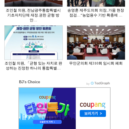
조인철 의원, 전남광주통합특별시
송영훈 제주도의회 의장, 가뭄 현장
기초자치단체 재정.권한 균형 방
점검…“농업용수 기반 확충에 …
안…
조인철 의원, 「균형 있는 자치로 완
무안군의회 제310회 임시회 폐회
성하는 진정한 하나의 통합특별…