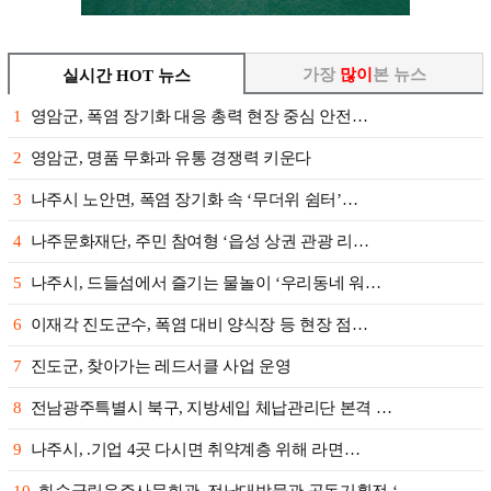
가장
많이
본 뉴스
실시간 HOT 뉴스
1
영암군, 폭염 장기화 대응 총력 현장 중심 안전…
2
영암군, 명품 무화과 유통 경쟁력 키운다
3
나주시 노안면, 폭염 장기화 속 ‘무더위 쉼터’…
4
나주문화재단, 주민 참여형 ‘읍성 상권 관광 리…
5
나주시, 드들섬에서 즐기는 물놀이 ‘우리동네 워…
6
이재각 진도군수, 폭염 대비 양식장 등 현장 점…
7
진도군, 찾아가는 레드서클 사업 운영
8
전남광주특별시 북구, 지방세입 체납관리단 본격 …
9
나주시, .기업 4곳 다시면 취약계층 위해 라면…
10
화순군립운주사문화관, 전남대박물관 공동기획전 ‘…