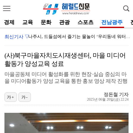
경제
교육
문화
관광
스포츠
전남광주
최신기사 ▽
나주시, .기업 4곳 다시면 취약계층 위해 라면 200…
영암군, 일본 사가현 간자키고등학교와 교육 교류 협력 …
(사)북구마을자치도시재생센터, 마을 미디어
이재각 진도군수, 폭염 대비 양식장 등 현장 점검 진행…
활동가 양성교육 성료
진도군, 홈스쿨링 뇌총총+업(UP)프로그램 운영
마을공동체 미디어 활성화를 위한 현장·실습 중심의 마
을 미디어활동가 양성 교육을 통한 홍보 영상 제작 진행
나주문화재단, 주민 참여형 ‘읍성 상권 관광 리빙랩’ …
영암군, 폭염 장기화 대응 총력 현장 중심 안전관리 강…
정돈철 기자
가+
가-
2025년 06월 20일(금) 22:24
보성군, ‘2026년 농업인 글로벌 역량 향상 농업 …
나주시 노안면, 폭염 장기화 속 ‘무더위 쉼터’ 50곳…
영암군, 명품 무화과 유통 경쟁력 키운다