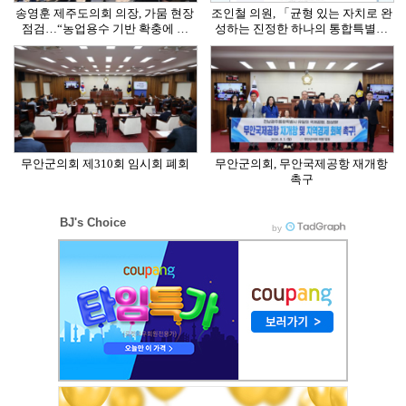
송영훈 제주도의회 의장, 가뭄 현장
조인철 의원, 「균형 있는 자치로 완
점검…“농업용수 기반 확충에 …
성하는 진정한 하나의 통합특별…
무안군의회 제310회 임시회 폐회
무안군의회, 무안국제공항 재개항
촉구