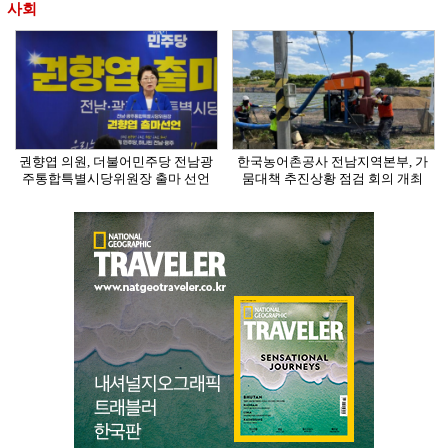
사회
권향엽 의원, 더불어민주당 전남광
한국농어촌공사 전남지역본부, 가
주통합특별시당위원장 출마 선언
뭄대책 추진상황 점검 회의 개최