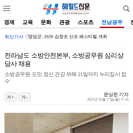
경제
교육
문화
관광
스포츠
전남광주
최신기사 ▽
영암군, 2026 김창조 산조 페스티벌 개최
전북특별자치도, 정부 2차 공공기간 이전계획 발표 대비…
전라남도 소방안전본부, 소방공무원 심리상
해남군, 국민안전교육 실태점검평가 ‘최우수기관’ 선정
담사 채용
전남광주특별시 남구, 더 편리한 ‘주민행복 민원실’ 환…
소방공무원·도민 정신 건강 위해 21일까지 누리집서 접
수
영광군, 농촌진흥청과 농업인 온열질환 예방 현장 방
신안군, 전남 22개 시·군 농어업·염전 노동 업무 및…
문상준 기자
가+
가-
2025년 02월 17일(월) 17:34
제주시, 2026 제주독서대전 ‘청소년·청년 체험 부스…
장성군, 잇따른 기관 기탁 소식 지역에 희망
전북특별자치도, 찾아가는 이동 정육점 순창곳간 운영 업…