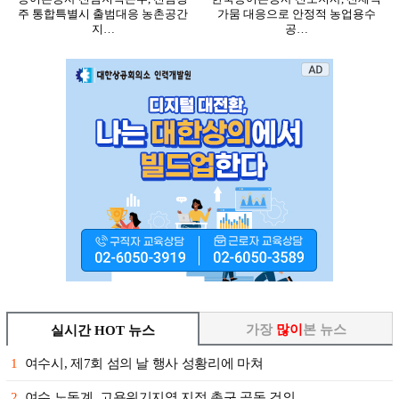
주 통합특별시 출범대응 농촌공간
가뭄 대응으로 안정적 농업용수
지…
공…
가장
많이
본 뉴스
실시간 HOT 뉴스
1
여수시, 제7회 섬의 날 행사 성황리에 마쳐
2
여수 노동계, 고용위기지역 지정 촉구 공동 건의…